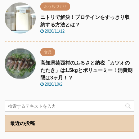
おうちづくり
ニトリで解決！プロテインをすっきり収
納する方法とは？
2020/11/12
食品
高知県芸西村のふるさと納税「カツオの
たたき」は1.5kgとボリューミー！消費期
限は3ヶ月！？
2020/10/2
最近の投稿